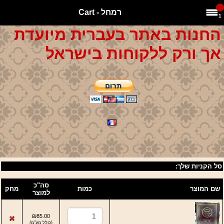
רמחל - Cart
1
החנות באתר בעברית מיועדת
אך ורק ללקוחות בישראל
סל הקניות שלך:
סה"כ
שם המוצר
כמות
מחק
למוצר
₪85.00
(
כולל מע"מ
)