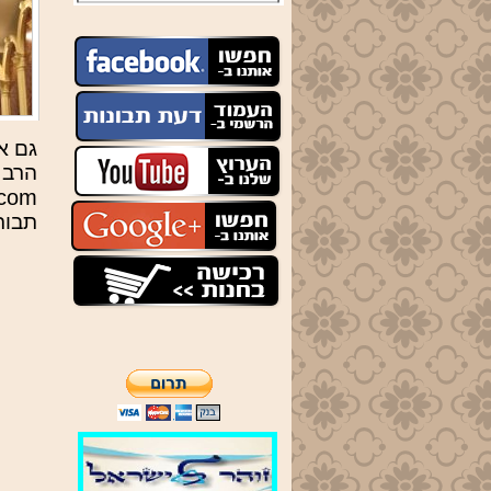
מנחה לערבית
יום ג' שיעור באדיר במרום
בשעה 20:30
יום ה' שיעור בתיקוני זוהר
גם א
הרב 
תניינא תיקונים חדשים
.com
תבורך
21:00
ניתן לצפות באתר
בשיעורים על כל הספרים,
דעת תבונות ,
כללים ראשונים ,
קל"ח פתחי חכמה,
קנאת ה' צבאות.
מאמר הגאולה.
תיקונים חדשים
ופרשת השבוע ע"פ הזוהר
הקדוש