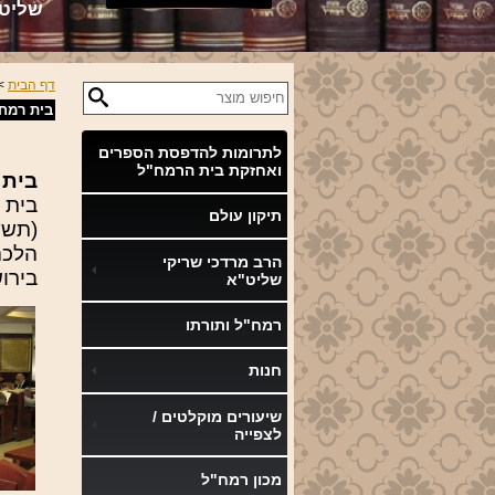
שליט
דף הבית
>>
בית רמח
לתרומות להדפסת הספרים
ואחזקת בית הרמח"ל
בית 
בית 
תיקון עולם
הלכה
הרב מרדכי שריקי
בירושל
שליט"א
רמח"ל ותורתו
חנות
שיעורים מוקלטים /
לצפייה
מכון רמח"ל