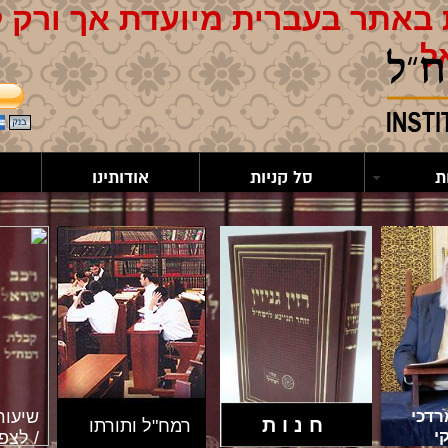
באתר בעברית מיועדת אך ורק 
ל
ת
סל קניות
אודותינו
דכי
שיעור
חנות
רמח"ל ותורתו
י
/ לצפי