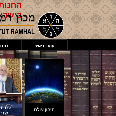
החנות 
בישרא
עמוד ראשי
כתבו
הרב מר
תיקון עולם
שריק