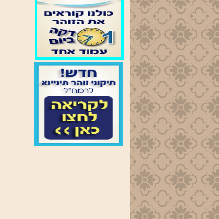
זמני
התפילות
בימות
החול
שחרית
-נץ החמה
מנחה
- 19:00
ערבית
- 20:00