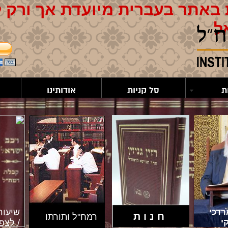
באתר בעברית מיועדת אך ורק 
ל
ת
סל קניות
אודותינו
דכי
שיעור
חנות
רמח"ל ותורתו
י
/ לצפי