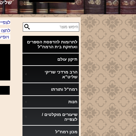
שליט
לצפיי
לחצו 
ויופי
לתרומות להדפסת הספרים
ואחזקת בית הרמח"ל
תיקון עולם
הרב מרדכי שריקי
שליט"א
רמח"ל ותורתו
חנות
שיעורים מוקלטים /
לצפייה
מכון רמח"ל