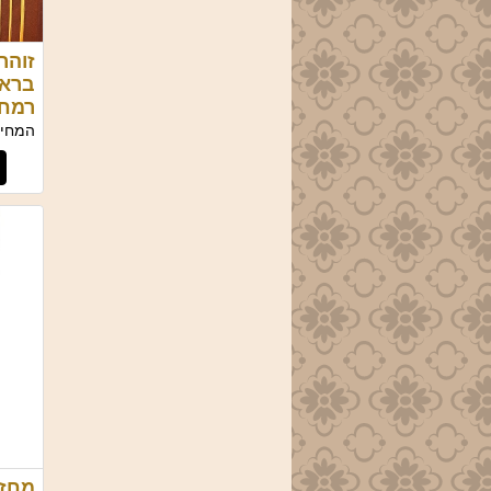
זוהר
בראש
רמח
המחיר
מחזו