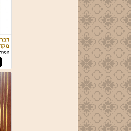
דברו
מקד
המחיר