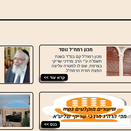
מכון רמח"ל נוסד
מכון רמח"ל קם בס"ד בשנת
תשמ"ה ע"י הרב מרדכי שריקי
בצרפת, שם לו למטרה עליונה
הפצת תורת הרמח"ל..
קרא עוד >>
שיעורים מוקלטים mp3
מפי הרה"ג מרדכי שריקי שליט"א
כנס >>