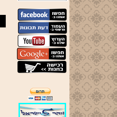
יום ג' שיעור באדיר במרום
בשעה 20:30
יום ה' שיעור בתיקוני זוהר
תניינא תיקונים חדשים
21:00
ניתן לצפות באתר
בשיעורים על כל הספרים,
דעת תבונות ,
כללים ראשונים ,
קל"ח פתחי חכמה,
קנאת ה' צבאות.
מאמר הגאולה.
תיקונים חדשים
ופרשת השבוע ע"פ הזוהר
הקדוש