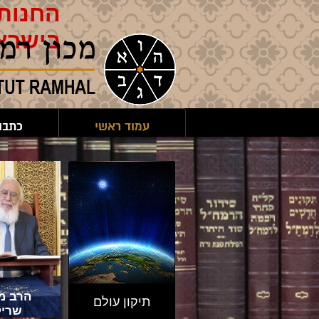
החנות 
בישרא
עמוד ראשי
כתבו
הרב מר
תיקון עולם
שריק