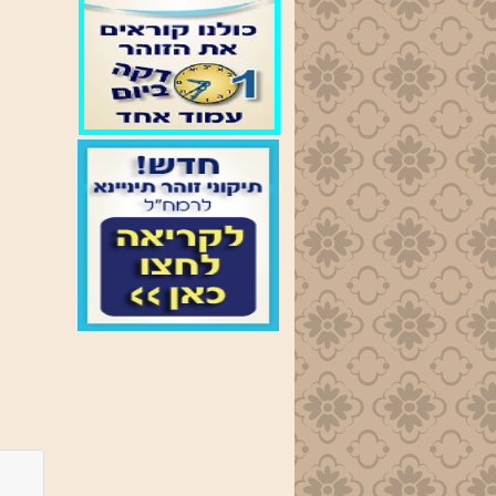
זמני
התפילות
בימות
החול
שחרית
-נץ החמה
מנחה
- 19:00
ערבית
- 20:00