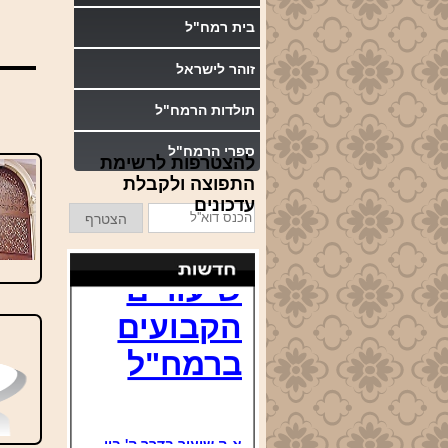
בית רמח"ל
זוהר לישראל
תולדות הרמח"ל
ספרי הרמח"ל
להצטרפות לרשימת
התפוצה ולקבלת
עדכונים
הכנס
הצטרף
דוא''ל
שיעורים
הקבועים
ברמח"ל
א-ה שיעור בדרך ה' בין
מנחה לערבית