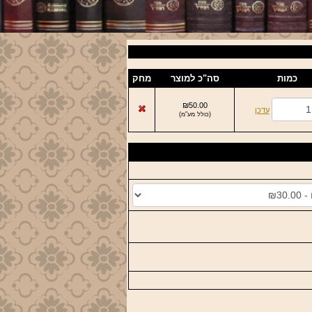
כמות
סה"כ למוצר
מחק
₪50.00
עדכן
(
כולל מע"מ
)