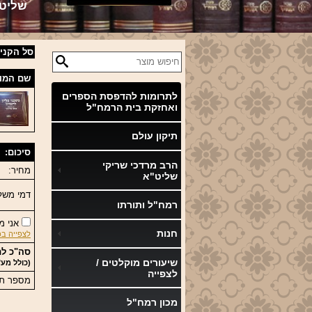
שליט
סל הקניו
שם המו
לתרומות להדפסת הספרים
ואחזקת בית הרמח"ל
תיקון עולם
סיכום:
הרב מרדכי שריקי
מחיר:
שליט"א
דמי משל
רמח"ל ותורתו
אני מ
חנות
לצפייה בכ
סה"כ לת
שיעורים מוקלטים /
(כולל מע"
לצפייה
מספר תש
מכון רמח"ל