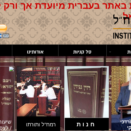
באתר בעברית מיועדת אך ורק 
ל
ת
סל קניות
אודותינו
דכי
שיעור
חנות
רמח"ל ותורתו
י
/ לצפי