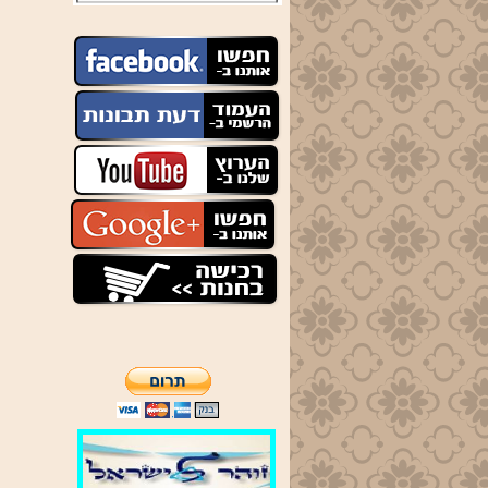
א-ה שיעור בדרך ה' בין
מנחה לערבית
יום ג' שיעור באדיר במרום
בשעה 20:30
יום ה' שיעור בתיקוני זוהר
תניינא תיקונים חדשים
21:00
ניתן לצפות באתר
בשיעורים על כל הספרים,
דעת תבונות ,
כללים ראשונים ,
קל"ח פתחי חכמה,
קנאת ה' צבאות.
מאמר הגאולה.
תיקונים חדשים
ופרשת השבוע ע"פ הזוהר