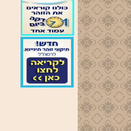
הקדוש
זמני
התפילות
בימות
החול
שחרית
-נץ החמה
מנחה
- 19:00
ערבית
- 20:00