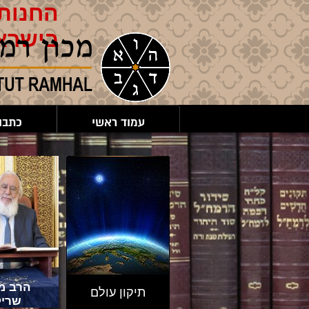
החנות 
בישרא
עמוד ראשי
כתבו
הרב מר
תיקון עולם
שריק