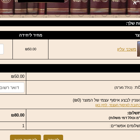
"א
ת שלך:
צר
מחיר ליחידה
משכני עליון
₪50.00
₪50.00
וח:
(כולל מע"מ)
עוניין לבצע איסוף עצמי של המוצר
(
₪0
)
תובת לאיסוף העצמי, לחץ כאן
שלום:
₪80.00
מ וכולל דמי משלוח)
לומים אפשריים:
1
לקופה
להמשך קניה