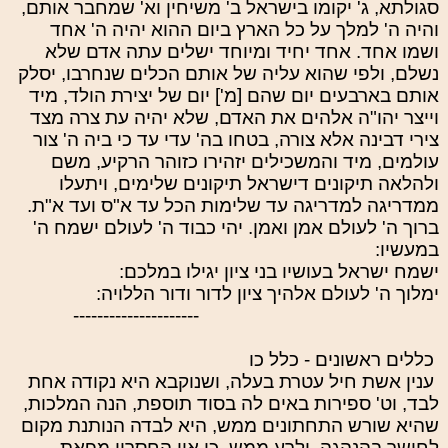
סגולתא, ג' יקומו בישראל ב' משיחין וא' שמחבר אותם,
והיה ה' למלך על כל הארץ ביום ההוא יהיה ה' אחד
ושמו אחד. אחד יחיד ומיוחד ישלים עתה אדם שלא
נשלם, ולפי שהוא עליה של אותם הכלים שנחרבו, יסלק
אותם בארבעים יום שהם [מ'] יום של יצירת הולד, מיד
וייצר יהו"ה אלהים את האדם, שלא יהיה עת צרה מצד
צירי דבינה אלא צורה, בטחו בה' עדי עד כי ביה ה' צור
עולמים, מיד והמשכילים יזהירו כזוהר הרקיע, משם
ולהלאה תיקונים דישראל תיקונים שלימים, ויתעלו
ממדריגה למדריגה עד שלימות הכל עד א"ס ועד א"ת.
ברוך ה' לעולם אמן ואמן. יהי כבוד ה' לעולם ישמח ה'
במעשיו:
ישמח ישראל בעושיו בני ציון יגילו במלכם:
ימלוך ה' לעולם אלהיך ציון לדור ודור הללויה:
---------------------
כללים ראשונים - כלל כו
ענין אשת חיל עטרת בעלה, ושנוקבא היא נקודה אחת
לבד, וט' ספירות באים לה בסוד תוספת, הנה המלכות,
שהיא שורש התחתונים ממש, היא לבדה הנותנת מקום
לחושך בהנהגה, ולרע ממש. כי אין החסרון מפאת