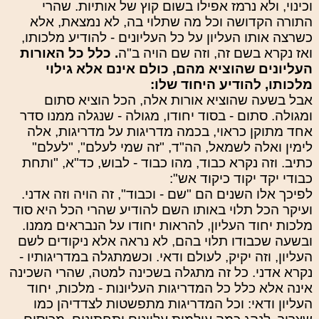
וכינוי, ולא נרמז אפילו בשום קוץ של אותיות. שהרי
התורה הקדושה וכל מה שתלוי בה, לא נמצאת, אלא
כשרצה אותו העליון על כל העליונים - להודיע מלכותו,
ואז נקרא בשם זה, וזה שם הויה ב"ה
. כלל כל האורות
העליונים שהוציא מהם, כולם אינם אלא גילוי
מלכותו, להודיע היחוד שלו:
אבל בשעה שהוציא אורות אלה, הכל הוציא סתום
ומגולה. סתום - בסוד יחודו, מגולה - שנגלה ממנו סדר
אחד מתוקן כראוי, בכמה מדריגות על מדריגות, אלה
לימין ואלה לשמאל, הה"ד, "זה שמי לעלם", "לעלם"
כתיב. וזה נקרא כבוד, מהו כבוד - לבוש, כד"א, "ותחת
כבודי יקד יקוד כיקוד אש":
לפיכך אלו השנים הם "שם - וכבוד", זה הויה וזה אדני.
ועיקר הכל תלוי באותו השם להודיע שהרי הכל היא סוד
מלכות יחוד העליון, להראות יחודו על הנבראים ממנו.
ובשעה שכבודו תלוי בהם, לא נראה אלא ניקודים לשם
העליון, וזה יקיק, לעולם ודאי. וכשמתגלה במדריגותיו -
נקרא אדני. כל זה מתגלה בשכינה למטה, שהרי השכינה
אינה אלא כלל כל המדריגות העליונות - מלכות, יחוד
העליון ודאי: וכל המדריגות מתפשטות לצדדיהן כמו