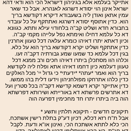
אתייקר בעלמא אלא בגיניהון דישראל הכי הוא ודאי דהא
ישראל אינון הוי יסודא דשרגא לאנהרא. אבל כד שאר
עמין אתאן ואודן ליה בשעבודא דיקרא דקודשא בריך
הוא. כדין אתוסף יסודא דשרגא ואתתקף על כל עובדוי
בחבורא חדא ושליט קב"ה בלחודוי עילא ותתא. כגוונא
דא כל עלמא דחילו ואימתא נפל עלייהו מקמי קב"ה.
וכיון דאתא יתרו דאיהו כומרא עלאה דכל טעוון אחרנין
כדין אתתקף ושליט יקרא דקודשא בריך הוא על כלא.
בגין דכל עלמא כד שמעו שמע גבורתיה דקב"ה זעו.
וכלהו הוו מסתכלן ביתרו דאיהו חכים ורב ממנא דכל
טעוון דעלמא כיון דחמו דאיהו אתא ופלח ליה לקודשא
בריך הוא ואמר *עתה* *ידעתי* כי גדול יי' מכל האלקים
כדין כלהו אתרחקו מפולחניהון וידעו דלית בהו ממשו.
כדין אתייקר יקרא דשמא קדישא דקב"ה בכל סטרין ועל
דא אתרשים פרשתא דא באורייתא ושירותא דפרשתא
הוה ביה ביתרו יתרו חד מחכימין דפרעה הוה
תיקונים חדשים - תיקונא תלתין ותשע *
אבל ת"ח רזא דכלא, דכיון דע"ק בתלת רישין אשתכח,
הכי כלא לתתא אשתכח הכי, ואינון או"א ודעת. לקבל
דא חג"ת. הא הכא אשתלימו דרגין לאתגלאה. כדין