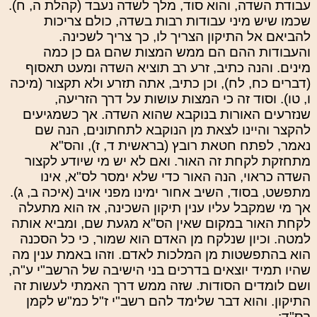
עבודת השדה, והוא סוד, מלך לשדה נעבד (קהלת ה, ח).
שכמו שיש מיני עבודות רבות בשדה, כולם צריכות
להביאם אל התיקון הצריך לו, כך צריך לשכינה.
והעבודות ההם הם ממש המצות שהם גם כן כמה
מינים. והנה כתיב, זרע רב תוציא השדה ומעט תאסוף
(דברים כח, לח), וכן כתיב, אתה תזרע ולא תקצור (מיכה
ו, טו). וסוד זה כי המצות עושות על דרך הזריעה,
שנזרעים האורות בנוקבא שהוא השדה. אך כשמגיעים
להקצר והיינו לצאת מן הנוקבא לתחתונים, הנה שם
נאמר, לפתח חטאת רובץ (בראשית ד, ז), והס"א
מתחזקת לקחת זה האור. ואם לא יש מי שיודע לקצור
השדה כראוי, הנה האור כדי שלא ימסר לס"א, אינו
מתפשט, בסוד, השיב אחור ימינו מפני אויב (איכה ב, ג).
אך מי שמקבל עליו ענין תיקון השכינה, אז הוא מתעלה
לקחת האור במקום שאין הס"א מגעת שם, ומביא אותה
למטה. וכיון שנלקח מן האדם הוא שמור, כי כל הסכנה
הוא בהתפשטות מן המלכות לאדם. וזהו באמת ענין מה
שהיו תמיד יוצאים בדרכים בני הישיבה של הרשב"י ע"ה,
ושם לומדים הסודות. שזה ממש דרך האמתי לעשות זה
התיקון. והוא דבר שלימד להם רשב"י ז"ל כמ"ש לקמן
בס"ד:. . .