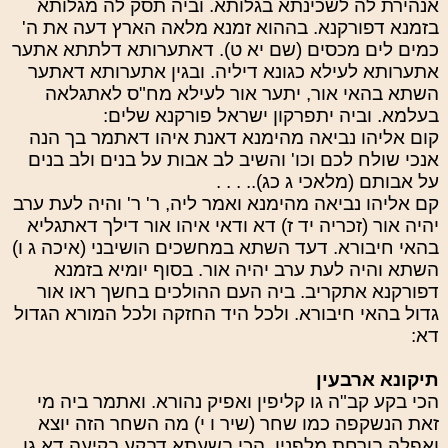
אנהירת לה לשכינתא בגלותא. וביה תסק לה מגלותא
בזמנא דפורקנא. בההוא זמנא מלאה הארץ דעה את ה'
כמים לים מכסים (שם יא ט). דאתערותא דלתתא אתער
אתערותא לעילא כגונא דיליה. ובגין אתערותא דאתער
השתא בהאי אור, יתער אור לעילא מח"ס לאתגלאה
בעלמא. וביה יתפרקון ישראל פורקנא שלים:
קום אליהו נביאה מהימנא דאנת איהו דאתמר בך הנה
אנכי שולח לכם וכו' והשיב לב אבות על בנים ולב בנים
על אבותם (מלאכי ג כג).. . . .
קם אליהו נביאה מהימנא ואמר ליה, ר' ר' והיה לעת ערב
יהיה אור (זכריה יד ז) דא ודאי איהו אור דילך דאתגליא
בהאי חיבורא. דעד השתא במחשכים הושיבני (איכה ג ו)
השתא והיה לעת ערב יהיה אור. בסוף יומיא בזמנא
דפורקנא אתקריב. ביה העם ההולכים בחשך ראו אור
גדול בהאי חיבורא. ולכל היד החזקה ולכל המורא הגדול
דא:
תיקונא ארבעין
הכי בקע קב"ה גו קליפין ואפיק נהורא. ואתמר ביה מי
זאת הנשקפה כמו שחר (שיר ו י) מה השחר הזה יוצא
ואפלה בורחת מלפניו, הכי בשעתא דבקע בקיעה דא גו