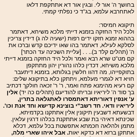
בחושך ה' אור לי. ובגין אור דא אתתקפת דלאו
לאתחרבא עלמא, בג"ד כי נפלתי קמתי.
תיקונא חמיסר:
ולכל היד החזקה בזמנא דייתי מלכא משיחא, דאתמר
בההוא זמנא חזקו ידים רפות (ישעיה לה ג) דידין צריכין
לסלקא לעילא, דאתמר בהו שאו ידיכם קדש וברכו את
ה' (תהלים קלד ב).. . . [עליית השכינה עד הכתר]
קם מט"ט שרא רבא ואמר ולכל היד החזקה בזמנא דייתי
מלכא משיחא, דכדין כלהו נהורין יהון מתתקפן
בתוקפייהו, מה דהוו חלשין בגלותא, בזמנא דיתעבר
חויא דא לגמרי מעלמא, ויתתקן כלא בתיקונא שלים:
קם רעיא מהימנא פתח ואמר, ר' ר' זכאה חולקך דכתיב
בך סוד ה' ליריאיו ובריתו להודיעם (תהלים כה יד)
אלין
ע' אנפין דאוריתא דאתמסרו לאתגלאה בתרין,
ליריאיו ודאי. חד רשב"י בוצינא קדישא וחד אנת וכו'.
דבשעתא דשבעין תיקונין אלין אתתקנו בקדמיתא,
שכינתא דאיהי בת שבע אתתקנת בכלהו דרגין עלאין.
מתמן ולהלאה חכמתא אתפשטת בכל עלמא, דכלא
אתתקן ברזא דא כדקא יאות
. אבל איהו שארי מלה,