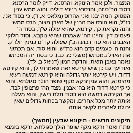
המצור. ולכן אמר הינוקא, והרסנא, דייק לומר הרסנא,
בסוד הר"ס זה, והרסנא בנינא דיליה. והוא ממש ענין
הפסוק, המה יבנו ואני אהרוס (מלאכי א, ד). כי בסוד אני,
כנ"ל, הוא הורס את הבנין של האבן מצור, הרס ממש:
והנה נקראת כך, קירטא, שהיא עולה ש"ך, בסוד ה'
פעמים דין. והיינו הה' שאמרנו שהיא נוקבא. וסוד חלוקי
האבנים הוא סוד רבוע הב"ן שעולה קד"ם כמנין חלו"ק.
והנה ה' פעמים קדם הוא כת"ש, והוא סוד, אם תכתש
את האויל במכתש (משלי כז, כב). כי בסוד זה המכתש
נאמר באבן הזאת, והדקת המון (דניאל ב, לד):
ואודיעך גם כן שיש קירטא זאת שאמרתי לך, והוא קירטא
דדוד. ויש קירטא יותר גדולה והיא קירטא דמשה רעיא
מהימנא, והוא ענין זרקא מקף שופר הולך סגולתא. והוא
כי קירטא דדוד היא בה' אבנין, מצד הה' פרצופין לבד.
אך הקירטא דמשה היא בסוד תלת רישין, והוא מעלה
אותה יותר מכל אחרים, ומקשר בכחות גדולים שאין
יכולת לאהרים לקשר אותה. .
תיקונים חדשים - תיקונא שבעין (המשך)
פתח ואמר זרקא מקף שופר הולך סגולתא. זרקא בזמנא