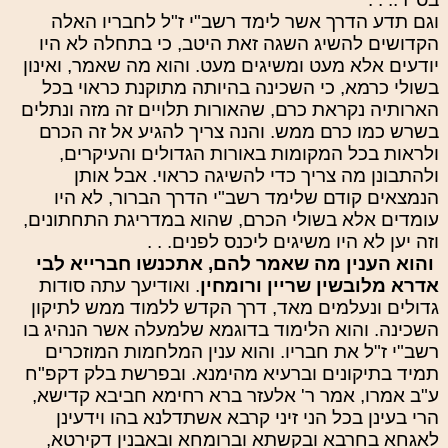
וגם תדע הדרך אשר לימד רשב"י ז"ל לחבריו האלה
הקדושים להשיג השגה זאת היטב, כי בתחלה לא היו
יודעים אלא מעט ומשיגים מעט. והוא מה שאמר, ואינון
בשולי כרמא, כי השכינה בהיותה מתוקנת כראוי בכל
הארותיה נקראת כרם, שהאורות תלויים זה מזה ונתלים
בשרש כמו כרם ממש. והנה צריך להגיע אל זה הכרם
ולראות בכל המקומות באורות הגדולים והעיקרים,
ולהתבונן מה צריך כדי להשיגה כראוי. אבל אותן
הנמצאים קודם שלימד רשב"י הדרך הברור, לא היו
עומדים אלא בשולי הכרם, שהוא במדריגת התחתונים,
וזה יען לא היו משיגים ליכנס לפנים. . .
והוא הענין מה שאמר להם, אתכנשו חברייא לבי
אדרא מלובשין שריין ורומחין
. ואודיעך עתה סודות
גדולים ונעלמים מאד, דרך הקדש ללמוד ממש לתיקון
השכינה. והוא הלימוד בדוגמא שלמעלה אשר הנהיג בו
רשב"י ז"ל את חבריו. והוא ענין המלחמות המוזכרים
תמיד בתיקונים וברעיא מהימנא. ובפרשת בלק דקפ"ח
ע"ב אמרו, אמר ר' אלעזר ברא רחימא חביבא קדישא,
הרי בעינן בכל הני זיני קרבא אשתדלנא בהו וידעינן
לאגחא בחרבא ובקשתא וברומחא ובאבנין דקירטא,