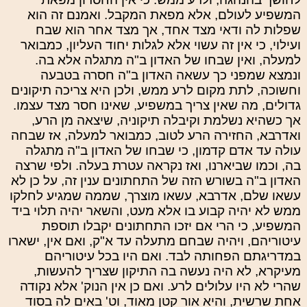
המשפיע לעולם, אלא מפאת המקבל. ואמנם זה הוא
שפלות לה ודאי מצד אחד, אך מצד אחר הוא שבח
ועילוי, כי אין זה עשוי אלא לגלות יחוד העליון, כמבואר
למעלה, ואין שבחו של האדון ב"ה מתגלה אלא בה.
ונמצא שמפני כך עשאה האדון ב"ה חסרה בטבעה
וחשוכה, לתת מקום לרע ממש, ולכן היא צריכה תיקונים
גדולים, מה שאין צריך במשפיע, שאינו חסר מצד עצמו.
אך כשהיא נשלמת וקיבלה תיקוניה, שיצאה מן הרע,
ואדרבא, החזירה הרע לטוב, כמבואר למעלה, אז שבחה
עולה עד אדם קדמון, כי שבחו של האדון ב"ה מתגלה
בה, וכמו שביארנו, ואז נקראה עטרת בעלה. ולפי שרצה
האדון ב"ה בשורש הזה של התחתונים ענין זה, על כן לא
עשאו שלם, אדרבא, עשאו מוצרך, שממה שמגיע לחלקו
ממש לא יהיה קבוע בו אלא מעט, והשאר יהיה תלוי ביד
המשפיע, כי הרי אם יזכו התחתונים יקבלו תוספת
עיטוריהם, ויהיה שבחם מתעלה עד א"ק, ואם אין, ישארו
במדריגתם הפחותה לבד. ואם היו בכל עיטוריהם
מעיקרא, לא היה נעשה בה התיקון שצריך להעשות,
שהרי לא היו עלולים לרע. ואם כן אין הנוק' אלא נקודה
אחת שרשית, והיא אור קטן מאוד, וט' באים לה בסוד