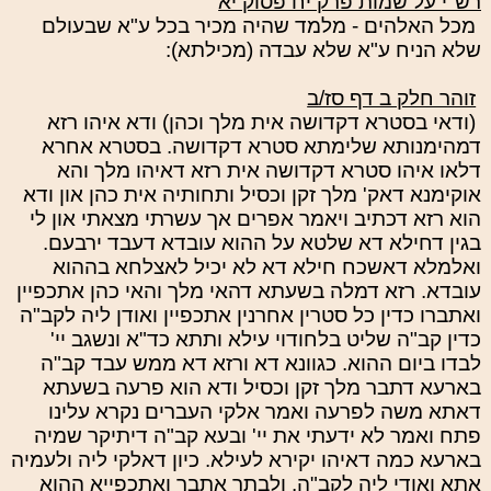
רש"י על שמות פרק יח פסוק יא
מכל האלהים - מלמד שהיה מכיר בכל ע"א שבעולם
שלא הניח ע"א שלא עבדה (מכילתא):
זוהר חלק ב דף סז/ב
(ודאי בסטרא דקדושה אית מלך וכהן) ודא איהו רזא
דמהימנותא שלימתא סטרא דקדושה. בסטרא אחרא
דלאו איהו סטרא דקדושה אית רזא דאיהו מלך והא
אוקימנא דאק' מלך זקן וכסיל ותחותיה אית כהן און ודא
הוא רזא דכתיב ויאמר אפרים אך עשרתי מצאתי און לי
בגין דחילא דא שלטא על ההוא עובדא דעבד ירבעם.
ואלמלא דאשכח חילא דא לא יכיל לאצלחא בההוא
עובדא. רזא דמלה בשעתא דהאי מלך והאי כהן אתכפיין
ואתברו כדין כל סטרין אחרנין אתכפיין ואודן ליה לקב"ה
כדין קב"ה שליט בלחודוי עילא ותתא כד"א ונשגב יי'
לבדו ביום ההוא. כגוונא דא ורזא דא ממש עבד קב"ה
בארעא דתבר מלך זקן וכסיל ודא הוא פרעה בשעתא
דאתא משה לפרעה ואמר אלקי העברים נקרא עלינו
פתח ואמר לא ידעתי את יי' ובעא קב"ה דיתיקר שמיה
בארעא כמה דאיהו יקירא לעילא. כיון דאלקי ליה ולעמיה
אתא ואודי ליה לקב"ה. ולבתר אתבר ואתכפייא ההוא