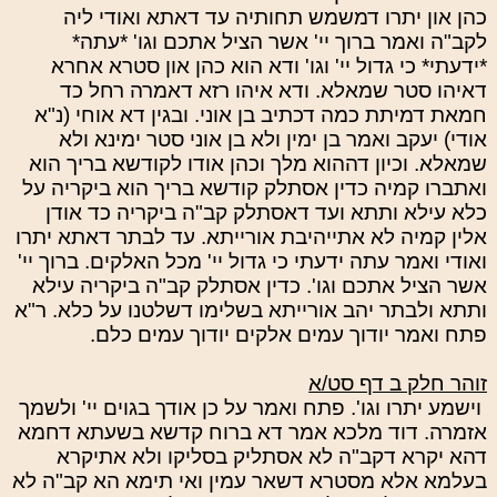
כהן און יתרו דמשמש תחותיה עד דאתא ואודי ליה
לקב"ה ואמר ברוך יי' אשר הציל אתכם וגו' *עתה*
*ידעתי* כי גדול יי' וגו' ודא הוא כהן און סטרא אחרא
דאיהו סטר שמאלא. ודא איהו רזא דאמרה רחל כד
חמאת דמיתת כמה דכתיב בן אוני. ובגין דא אוחי (נ"א
אודי) יעקב ואמר בן ימין ולא בן אוני סטר ימינא ולא
שמאלא. וכיון דההוא מלך וכהן אודו לקודשא בריך הוא
ואתברו קמיה כדין אסתלק קודשא בריך הוא ביקריה על
כלא עילא ותתא ועד דאסתלק קב"ה ביקריה כד אודן
אלין קמיה לא אתייהיבת אורייתא. עד לבתר דאתא יתרו
ואודי ואמר עתה ידעתי כי גדול יי' מכל האלקים. ברוך יי'
אשר הציל אתכם וגו'. כדין אסתלק קב"ה ביקריה עילא
ותתא ולבתר יהב אורייתא בשלימו דשלטנו על כלא. ר"א
פתח ואמר יודוך עמים אלקים יודוך עמים כלם.
זוהר חלק ב דף סט/א
וישמע יתרו וגו'. פתח ואמר על כן אודך בגוים יי' ולשמך
אזמרה. דוד מלכא אמר דא ברוח קדשא בשעתא דחמא
דהא יקרא דקב"ה לא אסתליק בסליקו ולא אתיקרא
בעלמא אלא מסטרא דשאר עמין ואי תימא הא קב"ה לא