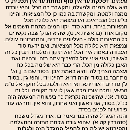
פעמים,
דסלקת עד אין סוף ונחתת עד אין תכלית,
כי
היא עולה ממנה ולמעלה, ומקשרת בה הכל. והיא יורדת
ממנה ולמטה, ומקשרת בה כמו כן כל המציאות, והיינו
בי"ע וכל הנבראים. ואז נמצאת היא כלולה מכל
המאורות ביחד. והוא סוד, יקוו המים מתחת השמים אל
מקום אחד (בראשית א, ט), שהיא הנוק' שבה נקשרים
כל המאורות כולם - העליונים יורדים, והתחתונים עולים.
ונמצאת היא כלולה מכל המציאות. ואם ידעת סוד
העבודה באמת איך הכל הוא תיקון המלכות, תבין כל זה
לאשורו, ואני איני יכול להאריך עתה בזה. ובהיות זאת
האבן כלולה מן הכל, הרי כבר היא שלימה בכל כח
ועצמה הצריך לה. והיא באמת אבן, בסוד שם ב"ן, וא'
מתחבר בו בסוד יהו"ה דז"א, דהיינו יו"י. והוא ג"ן, בסוד
ג"ן סדרים דאורייתא. ואז היא הולכת בכל תוקף אל ס"מ
הרשע, ומכה אותו מכה שאין לו עוד תקומה. וכל זה
בסוד, אני, שהשכינה נקראת כך בעשותה המעשה הזה
כנ"ל, בסוד, אני ראשון ואני אחרון, והוא אין. ותראה עוד
פירוש זה לפנים בס"ד:
והנה המגדל שהיה בנוי נאמר בו, אויר מגדל משכח
(סנהדרין קט א). שהוא גורם שכחת התורה והתעלמה.
והקירטא יש לה כח להפיל המגדל הזה ולגלות