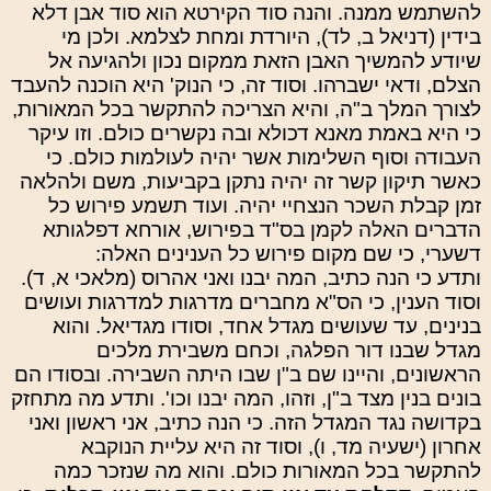
להשתמש ממנה. והנה סוד הקירטא הוא סוד אבן דלא
בידין (דניאל ב, לד), היורדת ומחת לצלמא. ולכן מי
שיודע להמשיך האבן הזאת ממקום נכון ולהגיעה אל
הצלם, ודאי ישברהו. וסוד זה, כי הנוק' היא הוכנה להעבד
לצורך המלך ב"ה, והיא הצריכה להתקשר בכל המאורות,
כי היא באמת מאנא דכולא ובה נקשרים כולם. וזו עיקר
העבודה וסוף השלימות אשר יהיה לעולמות כולם. כי
כאשר תיקון קשר זה יהיה נתקן בקביעות, משם ולהלאה
זמן קבלת השכר הנצחיי יהיה. ועוד תשמע פירוש כל
הדברים האלה לקמן בס"ד בפירוש, אורחא דפלגותא
דשערי, כי שם מקום פירוש כל הענינים האלה:
ותדע כי הנה כתיב, המה יבנו ואני אהרוס (מלאכי א, ד).
וסוד הענין, כי הס"א מחברים מדרגות למדרגות ועושים
בנינים, עד שעושים מגדל אחד, וסודו מגדיאל. והוא
מגדל שבנו דור הפלגה, וכחם משבירת מלכים
הראשונים, והיינו שם ב"ן שבו היתה השבירה. ובסודו הם
בונים בנין מצד ב"ן, וזהו, המה יבנו וכו'. ותדע מה מתחזק
בקדושה נגד המגדל הזה. כי הנה כתיב, אני ראשון ואני
אחרון (ישעיה מד, ו), וסוד זה היא עליית הנוקבא
להתקשר בכל המאורות כולם. והוא מה שנזכר כמה