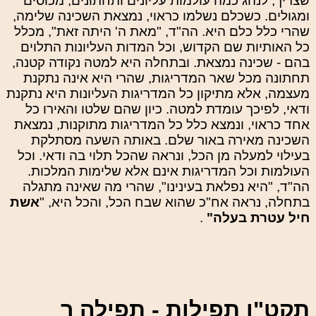
שצריך, לנהג כמה עולמות עליונים ותחתונים, מכוסים
ומגולים. כשכלם נשלמו כראוי, נמצאת השכינה שלימה,
שהרי כלל כלם היא. הה"ד, "מאת ה' היתה זאת", מכלל
כל האותיות שם הקדוש, וכל המדות העליונות התלוים
בהם - שכינה נמצאת. ובתחלה היא למטה נקודה קטנה,
תחתונה מכל שאר המדריגות, שהרי היא אינה נתקנת
מעצמה, אלא מתיקון כל המדריגות העליונות היא נתקנת
ודאי, לפיכך עומדת למטה. כיון שהם שלטו והאירו כל
אחד כראוי, ונמצא כלל כל המדריגות מתוקנות, נמצאת
השכינה מאירה באור שלם. באותה השעה מסתלקת
בעילוי למעלה מן הכל, ונראה שהכל תלוי בה ודאי. וכל
העולמות וכל המדריגות אינם אלא שלימות המלכות.
הה"ד, "היא נפלאת בעינינו", שהרי מה שאינה מתגלה
בתחלה, נראה אח"כ שהוא שבח הכל, והכל היא, "
אשת
חיל עטרת בעלה"
.
תקט"ו תפילות - תפילה ר