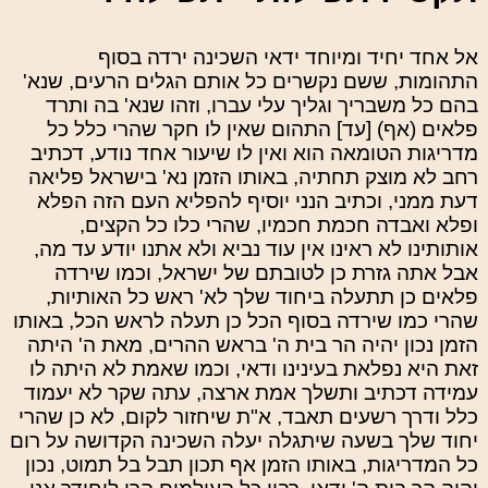
אל אחד יחיד ומיוחד ידאי השכינה ירדה בסוף
התהומות, ששם נקשרים כל אותם הגלים הרעים, שנא'
בהם כל משבריך וגליך עלי עברו, וזהו שנא' בה ותרד
פלאים (אף) [עד] התהום שאין לו חקר שהרי כלל כל
מדריגות הטומאה הוא ואין לו שיעור אחד נודע, דכתיב
רחב לא מוצק תחתיה, באותו הזמן נא' בישראל פליאה
דעת ממני, וכתיב הנני יוסיף להפליא העם הזה הפלא
ופלא ואבדה חכמת חכמיו, שהרי כלו כל הקצים,
אותותינו לא ראינו אין עוד נביא ולא אתנו יודע עד מה,
אבל אתה גזרת כן לטובתם של ישראל, וכמו שירדה
פלאים כן תתעלה ביחוד שלך לא' ראש כל האותיות,
שהרי כמו שירדה בסוף הכל כן תעלה לראש הכל, באותו
הזמן נכון יהיה הר בית ה' בראש ההרים, מאת ה' היתה
זאת היא נפלאת בעינינו ודאי, וכמו שאמת לא היתה לו
עמידה דכתיב ותשלך אמת ארצה, עתה שקר לא יעמוד
כלל ודרך רשעים תאבד, א"ת שיחזור לקום, לא כן שהרי
יחוד שלך בשעה שיתגלה יעלה השכינה הקדושה על רום
כל המדריגות, באותו הזמן אף תכון תבל בל תמוט, נכון