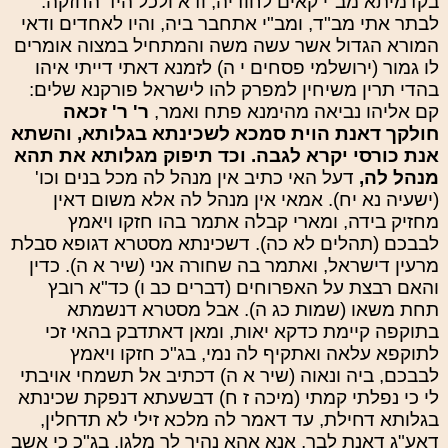
בקדמיתא מב"י קאים לחודיה, ודא ולכל היד החזקה.
לבתר אתי מב"ד, ומב"י אתחבר ביה, והיו לאחדים ודאי
המורא הגדול אשר עשה משה והמתחיל במצוה אומרים
לו גמור (ירושלמי פסחים י ה) לזמנא דאתי דייתי איהו
בהדי תרין משיחין למפרק להו לישראל פורקנא שלים:
קם אליהו נביאה מהימנא פתח ואמר,
ר' ר' זכאה
חולקך דאנת הוית סמכא לשכינתא בגלותא, והשתא
אנת כורסי יקרא לגבה. וכד תיפוק מגלותא את תהא
מנהל לה,
דעל האי כתיב אין מנהל לה מכל בנים וכו'
(ישעיה נא יח). אמאי אין מנהל לה אלא משום דאין
מחזיק בידה, ומארי קבלה אתמר בהו חזקו ויאמץ
לבבכם (תהלים לא כה). דשכינתא מסטרא דגופא סבלת
מרעין דישראל, ואתמר בה שחורה אני (שיר א ה). כדין
והאם רבצת על האפרוחים (דברים כב ו) כד"א רובץ
תחת משאו (שמות כג ה). אבל מסטרא דנשמתא
בתוקפה קיימת כדקא יאות, ומאן דאתדבק בהאי זכי
לתוקפא עלאה ואתקיף לה נמי, בג"כ חזקו ויאמץ
לבבכם, ביה ונאוה (שיר א ה) דכתיב אל תשמחי אויבתי
לי כי נפלתי קמתי (מיכה ז ח) דבשעתא דנפקת שכינתא
בגלותא דחילת, עד דאמר לה מלכא זילי לא תדחלין,
דאע"ג דאנת לבר, אנא אהא נהיר לך מלגו. בג"כ כי אשב