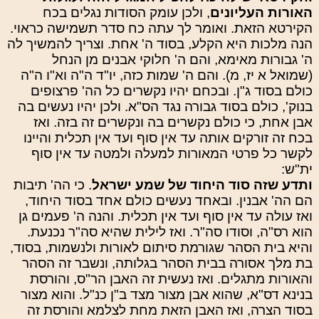
האורות העליונים
, ולכן עומק הסודות נגלים בכח
הקירטא הזאת. ואומר לך עתה כח סדר תשמישה כראוי.
הנה מלכות היא הקלע, בסוד ה' אחת. וצריך להמשיך לה
ה' גבורות מאימא, והם ה' חלוקי אבנים מן הנחל
(שמואל א יז, מ). והם ה' שמות כזה, יו"ד ה"ה וא"ו ה"ה
כולם בסוד ג"ן. ובכחם יהיו נקשרים כל הה' פרצופים
בנוק', כולם בסוד גבורה נגד הס"א. ולכן יהיו נעשים בה
אבן אחת, כי כולם נקשרים בה ונקשרים זה בזה. ואז
בכח זה זורקים אותה עד אין סוף ועד אין תכלית והיינו
לקשר כל פרטי המאורות למעלה ולמטה עד אין סוף
ית"ש:
ותדע שזה סוד היחוד של שמע ישראל
. כי הה' תיבות
הם הה' אבנין. ובאחד נעשים כולם אחד בסוד היחוד,
ואז עולה עד אין סוף ועד אין תכלית. והנה ה' פעמים גן
הוא רס"ה, וסודו סה"ר. ואז לילית שהיא סה"ר נכנעת.
והיא בית הסהר שגורמת סיתום לאורות ולנשמות, בסוד,
בת מלך אסורה בבית הסהר בגלותה, ונשבר זה הסהר
והאורות מתגלים. ואז נעשית זה האבן הר"ס, והורסת
בנינא דס"א, שהוא אבן מצור מצד ב"ן כנ"ל. והוא מצור
בסוד הצרה, ואז האבן הזאת מחת לצלמא והורסת זה