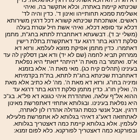
שכינתא קיימת באתרה, וכלא אתקשר בה, ואיהי
אשלימת סמכא תחותייהו ואינון ד'. כדין והיה לד'
ראשים. אשתכחת שכינתא קשורא דכל דרגין משירותא
דכלא עד סופא דכלא. ואיהי אשת חיל עטרת בעלה
(משלי יב ד). דבשעתא דאתחברת לתתא בחג"ת, מתמן
סלקת דרגא בתר דרגא עד דאתקשרת בתלת רישין
דאתמרו. כדין מתמן אפיקת מזונא לעלמא. ורזא דא
ממרחק תביא לחמה (שם לא יד) ודא אבן דסלקין לה עד
א"ס. ואתמר בה מאת ה' *היתה* *זאת* היא נפלאת
בעינינו (תהלים קיח כג). מאי מאת ה'. אלא בזמנא
דאתחברת שכינתא בחג"ת לתתא, בת"ת בקדמיתא
ומיניה בחו"ג. ורזא דא מאת ה'. מה' לא כתיב אלא מאת
ה', ואלין חו"ג. כדין מתמן סלקת דרגא בתר דרגא עד
ההוא אל"ף עלאה, ואתהדרת איהי כגונא דא פל"א. בג"כ
היא נפלאת בעינינו. ובגלותא אתחזי דאתפרשת מאינון
דרגין. אבל אנשי כנסת הגדולה אהדרו לון לאתרה,
לאתחזאה דאע"ג דאיהי בגלותא לא אתפרשת מלעילא
לעלמין. אלא בגלותא קיימת כמה דאצטריך בגלותא.
ובפורקנא כמה דאצטריך לפורקנא. כלא לפום זמנא: