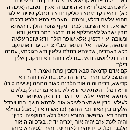
דאזדריקת אבנא קדישא עד א"ס, כדין הדרת עטרה
ליושנהיב אבל רזא דא השיבנו ה' אליך ונשובה (איכה ה
כא). דהא בקדמיתא בסליקו חדא תסתלק שכינתא לגבי
ההוא עלאה דכלא, ומתמן יתער תיובתא בלבא דכלהו
ישראל, ודא השיבנו. לבתר מקף שופר הולך, דהשתא
תבין ישראל לאסתלקא אינון דרגא בתר דרגא, ודא
ונשובה. ע"י דמאן. אלא שופר הולך. ודא שופר עלאה
ותתאה, עלאה דאי', תתאה מב"י צדיק. עד דאתתקם
כלא באתריה, שכינתא בתלת עלאין ודא סגולתא, עטרה
דהדרת ליושנה ודאי, בחילא דזוהר דא ותיקונין אלין
דילך:
קם אדם קדמאה סבא דסבין פתח ואמר, ר' ר'
והמשכילים יזהירו כזוהר הרקיע. בחילא דזוהר דא
קדישא, דביה והיה אור הלבנה כאור החמה (ישעיה ל כו).
ורזא דמלה השתא סיהרא לא נהרא וצריכה לקבלא מן
שמשא. אמאי. אלא בגין דאור כד נפק אשתאר גניז
לעילא. כדין אשתאר לעילא אור, לתתא חשך. בהו ויבדל
אלקים בין האור ובין החשך (בראשית א ד). אבל בחילא
דזוהר דא, אתפשט נהורא ונטיל כלא בתוקפיה. כדין:
והיה לעת ערב יהיה אור (זכריה יד ז). בג"כ והיה אור
הלבנה וכו'. כדין יזהירו לאחריני, יזהירו לסיהרא כזוהר