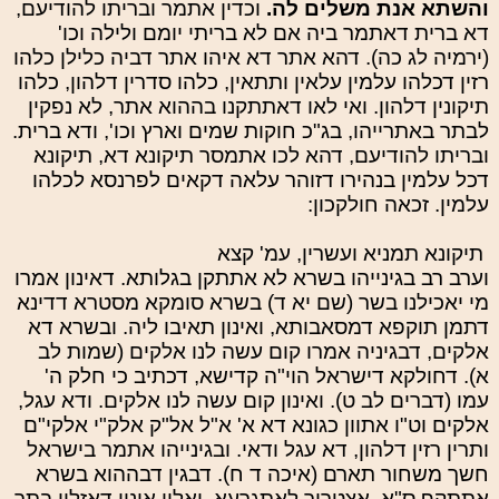
והשתא אנת משלים לה.
וכדין אתמר ובריתו להודיעם,
דא ברית דאתמר ביה אם לא בריתי יומם ולילה וכו'
(ירמיה לג כה). דהא אתר דא איהו אתר דביה כלילן כלהו
רזין דכלהו עלמין עלאין ותתאין, כלהו סדרין דלהון, כלהו
תיקונין דלהון. ואי לאו דאתתקנו בההוא אתר, לא נפקין
לבתר באתרייהו, בג"כ חוקות שמים וארץ וכו', ודא ברית.
ובריתו להודיעם, דהא לכו אתמסר תיקונא דא, תיקונא
דכל עלמין בנהירו דזוהר עלאה דקאים לפרנסא לכלהו
עלמין. זכאה חולקכון:
תיקונא תמניא ועשרין, עמ' קצא
וערב רב בגינייהו בשרא לא אתתקן בגלותא. דאינון אמרו
מי יאכילנו בשר (שם יא ד) בשרא סומקא מסטרא דדינא
דתמן תוקפא דמסאבותא, ואינון תאיבו ליה. ובשרא דא
אלקים, דבגיניה אמרו קום עשה לנו אלקים (שמות לב
א). דחולקא דישראל הוי"ה קדישא, דכתיב כי חלק ה'
עמו (דברים לב ט). ואינון קום עשה לנו אלקים. ודא עגל,
אלקים וט"ו אתוון כגונא דא א' א"ל אל"ק אלק"י אלקי"ם
ותרין רזין דלהון, דא עגל ודאי. ובגינייהו אתמר בישראל
חשך משחור תארם (איכה ד ח). דבגין דבההוא בשרא
אתתקף ס"א, אצטריך לאתגרעא. ואלין אינון דאזלין בתר