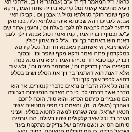
כראוי. ז"ל המאמר דף ה' ע"ב (עבהגר"א ו ב), אדהכי הא
רעיא מהימנא קאתי נטל קירטא בידיה פתח ואמר, זרקא
מקף שופר הולך סגולתא נטיל ג' אבנין וכו', קבילו האי
אבנא לגבייכו דהא שכינתא איהי בגלותא ולית בכו מאן
דיתער לגבה לרצאה לה לגבי בעלה וכו', והענין ארוך שם
ע"ש. ובסוף דבריו אמר, קמו ואמרו טול אבנא דילך לגבך
דאנת הוא דאתמר בך וכו'. א"ל לית אתון יכולין
לאשתזבא, אי אשתזבין מאבנא חד וכו'. נטל קירטא
כמלקדמין פתח ואמר זרקא מקף שופר וכו'. ובסוף
דבריו, קם סבא חד מנייהו ואמר רעיא מהימנא כמה
תקיפים אבנין דזריקת וכו', אסתמר מיניה וכו', ולא עוד
אלא דאנת הוא דאתמר בך ויך את הסלע ושים בסלע
דחויא לכפר עונך קנך וכו':
והנה כל אלה הדברים נראים כדברי קנטורים, אך הוא
הדבר אשר דברתי לך, כי כח הארות הנמשכות בגבורה
הם מעבירים סיתום הס"א. והוא סוד, הוכח לחכם
ויאהבך (משלי ט, ח), והאמת כי מפני החטאים אשר
חטאו ישראל, ומה שגרמו למשה לחטוא בסלע, ועניני
הערב רב וכל שאר קלקולים שהיו בעולם, הם גורמים
סיתום הס"א. ונשמותיהם של צדיקים מתקנות בעד
ישראל הרבה, כי הם סובלים חטאיהם, בסוד, והוא