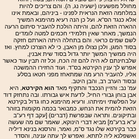
מחולל מפשעינו (ישעיה נג, ה). והם צריכים להיות
במלחמה הזאת הנראית לפנינו - ביניהם, ובאמת אינו
אלא כנגד הס"א. ועל כן הנה רעיא מהימנא המשיך
ההארה הזאת להם, והיתה הולכת להעביר סיתום הרעה
הנמשך, מאחר שאין תלמידי חכמים למטה לומדים
לשם שמים כראוי. והם בתחלה היתה הארתם חזקה
בסוד המגן, ולכן נצולו מן האבן, כי לא הוצרכו למחץ. ואז
היה ממשיך המשך יותר גדול בסוד שית אבנין,
שלבחינתם לא היה להם זה הכח, וכל זה תבין עוד כאשר
אפרש לך ענין הקירטא בס"ד. ועוד החזירו ההמשכה
אליו, להעביר הרע מה שמתאחז מפני חטאו בסלע
ובסוד הערב רב, והבן היטב.
עמ' נב: והזיין הנכבד והתקיף מאד
הוא הקירטא
, היא
אבן בוחן גבורי החיל, לדעת איש גבורתו. ובה נתחזק דוד
על הפלשתי וימיתהו. ורעיא מהימנא כחו גדול בקירטא
הזאת להמית את הנחש, כמבואר בכמה מקומות בזוהר
ובתיקונים. ותראה שבפרשת (דברים) [עקב דף רע"ב
ע"א ברע"מ] מביא דברי הינוקא, שאמר שם מה שעשה
כבר בקירטא שלו נגד ס"מ, ואמר, והרסנא בנינא דיליה
ואשפלנא ליה לתתא. ואפרש לך עתה ענינה, והסדר