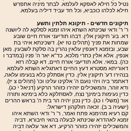
נטיל כל חילא לאפקא לעלמא. לבתר מיניה אתפרש
חילא לכלהו כוכביא, וכל חד עביד דיליה בעלמא.
תיקונים חדשים - תיקונא תלתין ותשע
ר' ר' ודאי שכינתא השתא איהו זמנא לסלקא לה ליושנה
דא. בע' תיקונין אלין. דבהו תודיעני אורח חיים שובע
שמחות את פניך (תהלים טז יא). דשכינתא איהי בת
שבע, ובזמנא דאנפין עלאין נהרין בה סלקת לשבעין. מאן
אנפין. אלא אלין כתרי מלכא, כד"א יאר ה' פניו (במדבר ו
כה). במאי. אלא תודיעני אורח חיים, דא קבלה רזא
דאוריתא מסטרא דעץ החיים דאתגליא השתא לעלמא
בנהירו דע' תיקונין אלין. כדין אסתלק כלא בנעימו עלאה,
דאתמר ביה ויהי נועם ה' אלקינו עלינו וכו' (תהלים צ יז).
ודא זוהר, והמשכילים יזהירו כזוהר הרקיע (דניאל י כג).
כדין נעימות בימינך נצח, לאסתלקא כלא בימינא ותורה
אור (משלי ו כג). כדין נכון יהיה הר בית ה' בראש ההרים
(ישעיה ב ב). זכאה חולקהון דישראל:
קם רעיא מהימנא פתח ואמר, ר' ר' ודאי השתא איהו
זמנא לאהדרא שכינתא לבעלה בהאי חיבורא. דביה
והמשכילים יזהירו כזוהר הרקיע, דא אור עלאה דביה