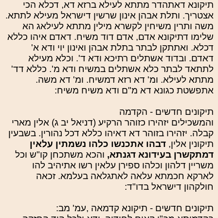
תיקונא דאתהדר מתתא לעילא ברזא דא, דכלא הכי
אצטריך. ותלת אבהן אינון שרשין דישראל מעילא לתתא.
משה ותרין משיחין לקשרא מילין מתתא לעילאג הא
שלימו דתיקונא אדם, אדם דוד משיח. דאדם איהו כללא
דכלא. ואתתקן לבתר בתלת אבהן ואינון יוי ודא א'
דאדם. ובדוד אשתלים רתיכא ודא ד'. וכלא מעילא
לתתאד לבתר כלא אשתלים במשיח ודא מ'. כללא דד'
מתתא לעילא. ומ' דא רזא דמשיח. ומ' דא משה.
אתפשטת כגונא דא מ"ם ודא משיח משיח:
תיקונים חדשים - הקדמה
והמשכילים יזהירו כזוהר הרקיע (דניאל יב ג) אלין מארי
קבלה. יזהירו בזוהר דא דאיהו כללא דכל נהורין. בשבעין
תיקונין אלין,
דבהו אתכנשו כלהו נשמתין עלאין
דמתקשרן בעידונא דגנתא,
והכא משתכחן קו"ש וכל
משריין דלהון וכלהו ספירן עלאין רשו אתיהיב להו
לארקא חכמתא עלאה לאתגלאה בעלמא. זכאה
חולקהון דישראל בדו"ד:
תיקונים חדשים - תיקונא קדמאה ,עמ' מב: