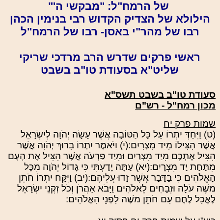
של הרמח"ל: "מבקשי ה'"
הילולא של הצדיק הקדוש רבי בנימין הכהן
רבו של מהר"י באסן- רבו של הרמח"ל
ראשי פרקים שדרש הרב מרדכי שריקי
שליט"א בסעודת טו"ב בשבט
סעודת טו"ב בשבט תשס"א
מכון רמח"ל - רש"ם
שמות פרק יח
(ט) וַיִּחַדְּ יִתְרוֹ עַל כָּל הַטּוֹבָה אֲשֶׁר עָשָׂה יְהֹוָה לְיִשְׂרָאֵל
אֲשֶׁר הִצִּילוֹ מִיַּד מִצְרָיִם:(י) וַיֹּאמֶר יִתְרוֹ בָּרוּךְ יְהֹוָה אֲשֶׁר
הִצִּיל אֶתְכֶם מִיַּד מִצְרַיִם וּמִיַּד פַּרְעֹה אֲשֶׁר הִצִּיל אֶת הָעָם
מִתַּחַת יַד מִצְרָיִם:(יא) עַתָּה יָדַעְתִּי כִּי גָדוֹל יְהֹוָה מִכָּל
הָאֱלֹהִים כִּי בַדָּבָר אֲשֶׁר זָדוּ עֲלֵיהֶם:(יב) וַיִּקַּח יִתְרוֹ חֹתֵן
משֶׁה עֹלָה וּזְבָחִים לֵאלֹהִים וַיָּבֹא אַהֲרֹן וְכֹל זִקְנֵי יִשְׂרָאֵל
לֶאֱכָל לֶחֶם עִם חֹתֵן משֶׁה לִפְנֵי הָאֱלֹהִים: