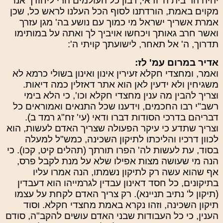
יהיה הר בית ה' ודאי, רבון כל העולמים הרי ליחודך אנו
מקוים באמת, הורדתנו לסוף הכל העלנו לראש כל, שכן
אמרת אשריך ישראל מי כמוך עם נושע בה' מגן עזרך
ואשר חרב גאותך ויכחשו אויביך לך ואתה על במותימו
תדרוך, ה' אל תאחר, לישועתך קויתי ה':
אדיר במרום עמ' לז:
ואמר, ומחצדי חקלא זעירין אינון ואינון בשולי כרמא לא
משגיחין ולא ידעין לאן הוא אתר דאזלין כמה דיאות.
וצריך להבין מה ענין מחצדי חקלא וכו', כי הלא בימי
רשב"י רבו החכמים, וידענו שכל התנאים ואמוראים כל
דבריהם בדרכי הסודות דברו ודאי (עי' זח"ג רמד ב).
וצריך שתדע כי עיקר הפעולה שצריך האדם לעשות, הוא
לכוון דרכיו והליכתו לתיקון השכינה, כמש"ל למעלה
בסוד, עת לעשות לה' הפרו תורתך (תהלים קיט, קכו). כי
הנה מי שעושה מצות אפילו שלא על מנת לקבל פרס,
אף שהוא עשה רק לתיקון נשמתו, הנה אמרו עליו
בתיקונים, כל חסד דאינון עבדין לגרמייהו הוא דעבדין
(תיקון ל' נתיב תניינא). רק צריך האדם לקחת על עצמו
תיקון השכינה, וזהו נקרא באמת מחצדי חקלא. וסוד
הענין, כי כל העבודות שבני האדם עושים להקב"ה, סודם