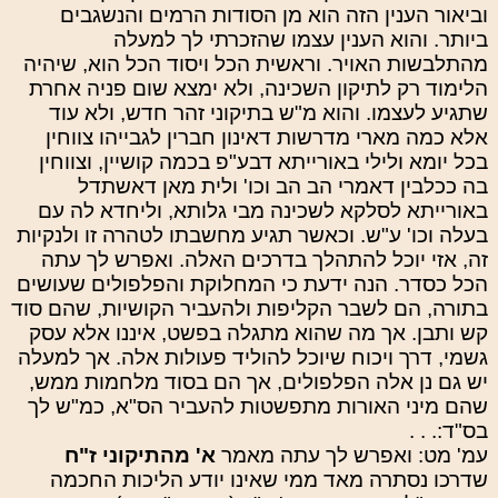
וביאור הענין הזה הוא מן הסודות הרמים והנשגבים
ביותר. והוא הענין עצמו שהזכרתי לך למעלה
מהתלבשות האויר. וראשית הכל ויסוד הכל הוא, שיהיה
הלימוד רק לתיקון השכינה, ולא ימצא שום פניה אחרת
שתגיע לעצמו. והוא מ"ש בתיקוני זהר חדש, ולא עוד
אלא כמה מארי מדרשות דאינון חברין לגבייהו צווחין
בכל יומא ולילי באורייתא דבע"פ בכמה קושיין, וצווחין
בה ככלבין דאמרי הב הב וכו' ולית מאן דאשתדל
באורייתא לסלקא לשכינה מבי גלותא, וליחדא לה עם
בעלה וכו' ע"ש. וכאשר תגיע מחשבתו לטהרה זו ולנקיות
זה, אזי יוכל להתהלך בדרכים האלה. ואפרש לך עתה
הכל כסדר. הנה ידעת כי המחלוקת והפלפולים שעושים
בתורה, הם לשבר הקליפות ולהעביר הקושיות, שהם סוד
קש ותבן. אך מה שהוא מתגלה בפשט, איננו אלא עסק
גשמי, דרך ויכוח שיוכל להוליד פעולות אלה. אך למעלה
יש גם נן אלה הפלפולים, אך הם בסוד מלחמות ממש,
שהם מיני האורות מתפשטות להעביר הס"א, כמ"ש לך
בס"ד:. . .
עמ' מט: ואפרש לך עתה מאמר
א' מהתיקוני ז"ח
שדרכו נסתרה מאד ממי שאינו יודע הליכות החכמה