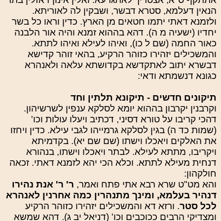
הנאין דעלמא, סטרא דבשר, ושבקין לה לאוריתא.
ולזמנא דאתי יתמו חטאים מן הארץ. כדין וראו כל בשר
יחדיו (ישעיה מ ה). דהא בההוא זמנא והיה אור הלבנה
כאור החמה (שם ל כו), ואיהו לעילא ואיהו לתתא.
והמשכילים יזהירו כזוהר הרקיע, בהאי זוהר קדישא
דבשרא יתוב לאתקדשא בקדושתא עלאה ולאנהרא
כגונא דנשמתא ודאי:
תיקונים חדשים - תיקונא תלתין וחד
וקרבנין יקרבון בההוא יומא לסלקא ענפין לשרשיהון.
דהכי קריבו על טורא דסיני, דכתיב ויעלו עולות וכו'
(שמות כד ה) בגין לסלקא גרמייהו לגבי עילא. כדין ויחזו
את האלקים ויאכלו וישתו (שם שם יא). בקדמיתא
ויקריבו, מתתא לעילא. לבתר ויאכלו וישתו, בנהורא
דנחית מעילא לתתא. וכלא הכי יהא לזמנא דאתי. זכאה
חולקהון:
והא מט"ט שרא רבא אתי פתח ואמר,
ר' ר' אנת נהירו
דנהיר בעלמא, ומינך מתנהרין כמה אחרנין לאנהרא
לכל סטר
. ורזא דא והמשכילים יזהירו כזוהר הרקיע
ומצדיקי הרבים ככוכבים וכו' (דניאל יב ג). דהא שמשא