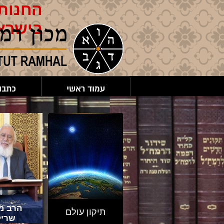
החנות 
בישרא
עמוד ראשי
כתבו
הרב מר
תיקון עולם
שריק