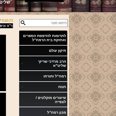
שליט
דף הבית
>
ר"ה וכיפ
לתרומות להדפסת הספרים
ואחזקת בית הרמח"ל
תיקון עולם
שיעורים
הרב מרדכי שריקי
הקבועים
שליט"א
ברמח"ל
רמח"ל ותורתו
חנות
א-ה שיעור בדרך ה' בין
שיעורים מוקלטים /
לצפייה
מנחה לערבית
מכון רמח"ל
יום ג' שיעור באדיר במרום