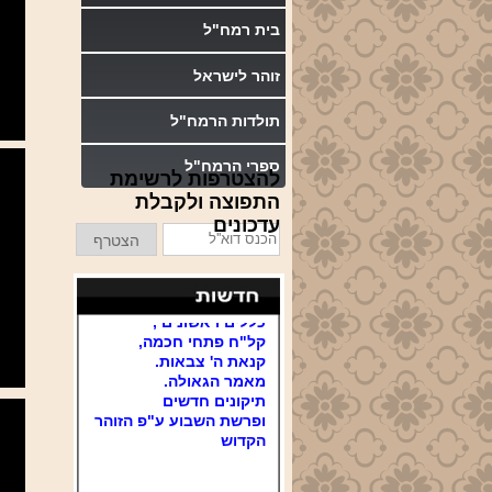
בית רמח"ל
בשעה 20:30
יום ה' שיעור בתיקוני זוהר
זוהר לישראל
תניינא תיקונים חדשים
תולדות הרמח"ל
21:00
ספרי הרמח"ל
להצטרפות לרשימת
התפוצה ולקבלת
עדכונים
הכנס
ניתן לצפות באתר
הצטרף
דוא''ל
בשיעורים על כל הספרים,
דעת תבונות ,
כללים ראשונים ,
קל"ח פתחי חכמה,
קנאת ה' צבאות.
מאמר הגאולה.
תיקונים חדשים
ופרשת השבוע ע"פ הזוהר
הקדוש