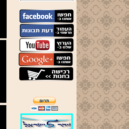
זמני
התפילות
בימות
החול
שחרית
-נץ החמה
מנחה
- 19:00
ערבית
- 20:00