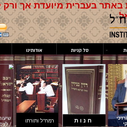
באתר בעברית מיועדת אך ורק 
ל
ת
סל קניות
אודותינו
דכי
שיעור
חנות
רמח"ל ותורתו
י
/ לצפי