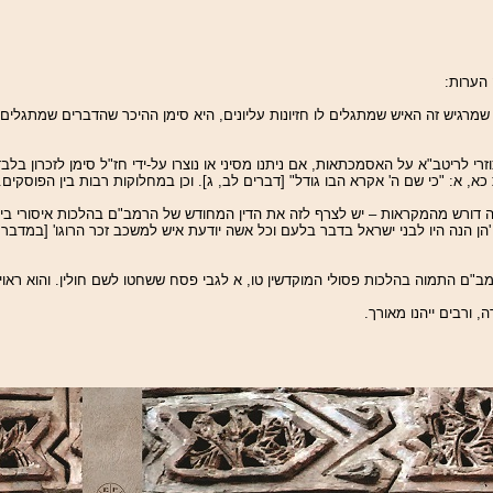
 הערות:
שמרגיש זה האיש שמתגלים לו חזיונות עליונים, היא סימן ההיכר שהדברים
שמתגלים לו
זרי לריטב"א על האסמכתאות, אם ניתנו מסיני או נוצרו
על-ידי חז"ל סימן לזכרון בל
א, א: "כי שם ה' אקרא הבו גודל" [דברים לב, ג]. וכן במחלוקות רבות בין הפוסקים.
ורש מהמקראות – יש לצרף לזה את הדין המחודש של הרמב"ם בהלכות איסורי ביאה יב
ן הנה היו לבני ישראל בדבר בלעם וכל אשה יודעת איש למשכב זכר הרוגו' [במדבר לא
ב"ם התמוה בהלכות פסולי המוקדשין טו, א לגבי פסח ששחטו לשם חולין. והוא ראוי
 ורבים ייהנו מאורך.