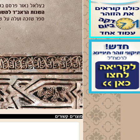
מני
תפילות
ימות
חול
חרית
-נץ החמה
נחה
- 19:00
בית
- 20:00
מוצרים קשורים