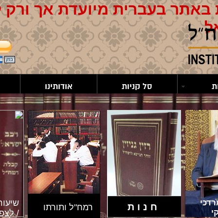
באתר בעברית מיועדת אך ורק 
ל
ת
סל קניות
אודותינו
דכי
שיעור
חנות
רמח"ל ותורתו
י
/ לצפי