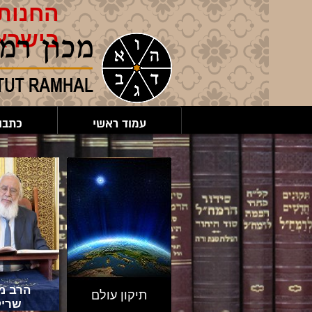
החנות 
בישרא
עמוד ראשי
כתבו
הרב מר
תיקון עולם
שריק