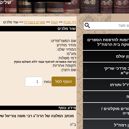
שליט
דף הבית
>>
חנות
>>
ספרים בעברית
>> שוד מלכים
שוד מלכים
ומות להדפסת הספרים
שם המוצר/פריט:
זקת בית הרמח"ל
מחיר מחירון:
המחיר שלנו:
מע"מ:
ן עולם
דמי משלוח:
(קיימת אפשרות לאיסוף עצמי ללא תשלום נוסף)
תקופת אחריות:
 מרדכי שריקי
שם היצרן:
ט"א
הוסף לסל
כמות:
"ל ותורתו
ת
מידע נוסף
רים מוקלטים /
ייה
מכתב המלצה של הרה"ג רבי משה צוריאל של
ב"ה
ן רמח"ל