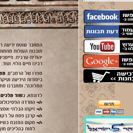
חה לערבית
ם ג' שיעור באדיר במרום
ה 20:30
ם ה' שיעור בתיקוני זוהר
יינא תיקונים חדשים
21:
תן לצפות באתר
יעורים על כל הספרים,
ת תבונות ,
לים ראשונים ,
"ח פתחי חכמה,
את ה' צבאות.
מר הגאולה.
קונים חדשים
רשת השבוע ע"פ הזוהר
קדוש