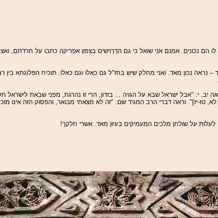
 הם נכונים. אמנם אני שואל כי גם הדֶרְוִישִׁים בצפון אפריקה
כתבו על חרדתם, ואצל
בד – נראה נכון מאד. ואני מחלק שיש בחז"ל גם כאלו וגם כאלו. תוכיח הפלוגתא בין ר
, י: "אבל ישראל שבא על הגויה ... בזדון, הרי זו נהרגת, מפני שבאת לישראל ת
, טז-יז]". וראה דברי הרב המגיד שם: "זה לא מצאתי מבואר, והפסוק הזה אינו מוכר
 לעלות על שולחן מלכים המעמיקים בעיון מאד. אשרי חלקך!