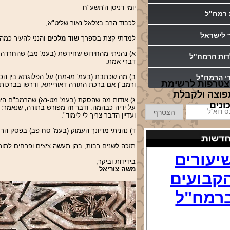
יומי דניסן ה'תשע"ח
 רמח"ל
לכבוד הרב בצלאל נאור שליט"א,
ר לישראל
למדתי קצת בספרך
שוד מלכים
והנני להעיר כמה
א) נהניתי מהחידוש שחידשת (בעמ' מב) שהחרדה
דות הרמח"ל
דברי אמת.
ב) מה שכתבת (בעמ' מו-מח) על
הפלוגתא בין הכו
י הרמח"ל
טרפות לרשימת
ורמב"ן אם ברכת התורה דאורייתא, ודרשו
בברכות כ
וצה ולקבלת
ג) אודות מה
שהסקת (בעמ' מט-נא) שהרמב"ם היה ד
ונים
ס
על-ידיה כבהמה. ודבר זה מפורש בתורה, שנאמר: 'ה
הצטרף
ועדיין הדבר צריך לי לימוד".
'ל
ד) נהניתי מדיונך העמוק (בעמ' סח-פב) בפסק הרמ
יעורים
תזכה לשנים רבות, בהן תעשה ציצים ופרחים לתורה,
קבועים
בידידות וביקר,
משה צוריאל
רמח"ל
ה שיעור בדרך ה' בין