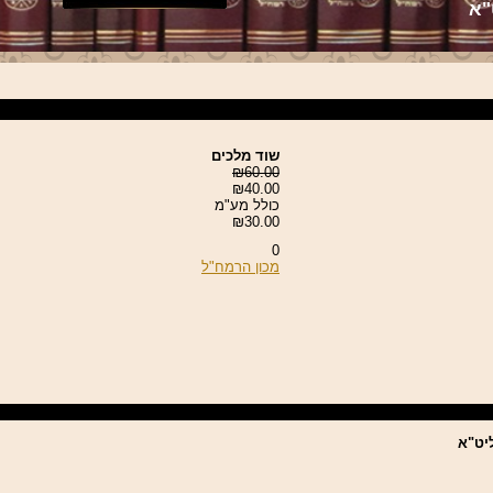
"א
שוד מלכים
₪60.00
₪40.00
כולל מע"מ
₪30.00
0
מכון הרמח"ל
יט"א