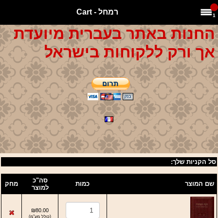
רמחל - Cart
1
החנות באתר בעברית מיועדת
אך ורק ללקוחות בישראל
סל הקניות שלך:
סה"כ
שם המוצר
כמות
מחק
למוצר
₪80.00
(
כולל מע"מ
)