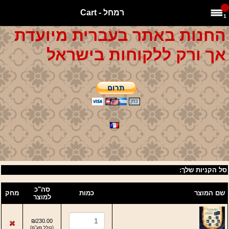
רמחל - Cart
1
החנות באתר בעברית מיועדת
אך ורק ללקוחות בישראל
סל הקניות שלך:
סה"כ
שם המוצר
כמות
מחק
למוצר
₪230.00
(
כולל מע"מ
)